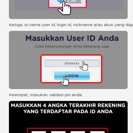
Ketiga, isi nama user id, login id, nickname atau akun yang di
Keempat, masukan validasi pin anda.