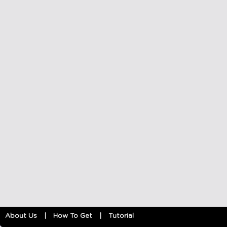
About Us
|
How To Get
|
Tutorial