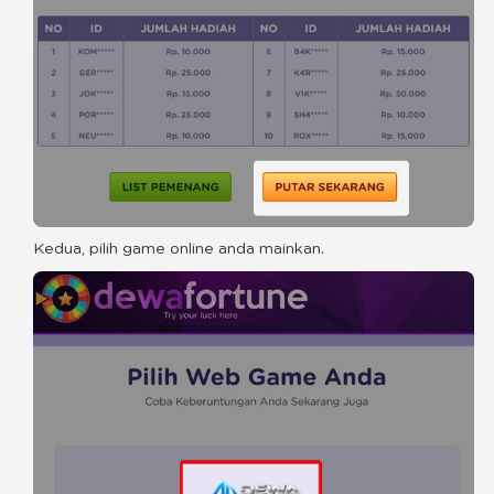
Kedua, pilih game online anda mainkan.